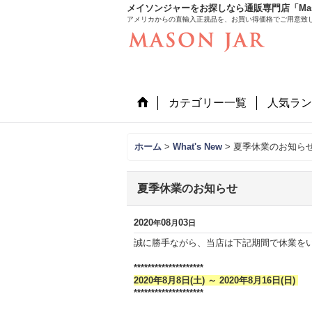
メイソンジャーをお探しなら通販専門店「Mason
アメリカからの直輸入正規品を、お買い得価格でご用意致
カテゴリー一覧
人気ラン
ホーム
>
What's New
>
夏季休業のお知ら
夏季休業のお知らせ
2020
08
03
年
月
日
誠に勝手ながら、当店は下記期間で休業を
********************
2020年8月8日(土) ～ 2020年8月16日(日)
********************