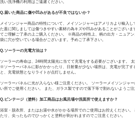
洗い洗浄機の利用はご遠慮ください。
Q.届いた商品に傷や凹みがあるが不良ではないか？
メイソンジャー商品の特性について、メイソンジャーはアメリカより輸入して
た蓋に関しましては傷つきやすい素材の為キズや凹みがあることがございます
てご理解ご了承の上ご購入ください。 ※商品の特性上、柄の出方・ニュアン
袋に穴が空いている場合がございます。予めご了承下さい。
Q.ソーラーの充電方法は？
ソーラーの寿命は、24時間太陽光に当てて充電をする必要がございます。 
※ソーラーパネルに影がかかったり、日射量が少ない場所は、充電が完了す
と、充電状態となりライトが点灯しません。
ソーラーパネルに光が入らない様ご注意ください。 ソーラーメイソンジャー
い所でご使用ください。 また、ガラス製ですので落下等で割れないようご注
Q.ビンテージ（塗料）加工商品はお風呂場や洗面所で使えますか？
浴室・脱衣所、またはお湯や水がかかる場所でのご使用はお控えください。 
たり、尖ったものでひっかくと塗料が剥がれますのでご注意ください。