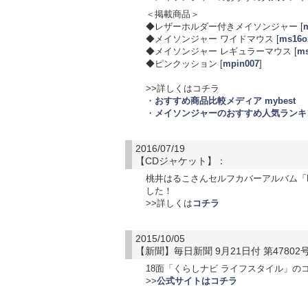
＜掲載商品＞
◆レザーホルダー付きメイソンジャー [
◆メイソンジャー ワイドマウス [
ms16
◆メイソンジャー レギュラーマウス [
m
◆ピンクッション [
mpin007
]
>>詳しくはコチラ
・
おすすめ商品比較メディア mybest
・
メイソンジャーのおすすめ人気ランキ
2016/07/19
【CDジャケット】：
桃井はるこさんセルフカバーアルバム「Pin
した！
>>詳しくは
コチラ
2015/10/05
【新聞】毎日新聞 9月21日付 第47802
18面「くらしナビ ライフスタイル」
>>
公式サイトはコチラ