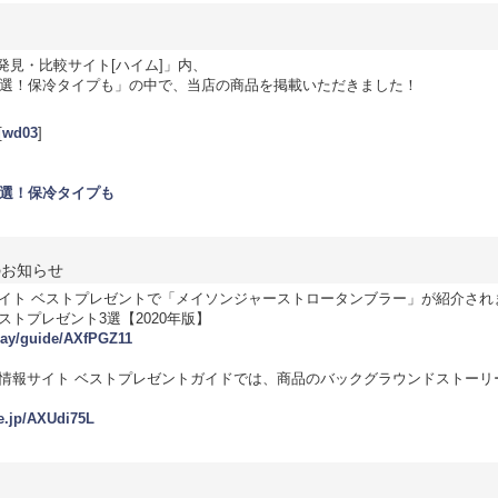
発見・比較サイト[ハイム]」内、
1選！保冷タイプも」の中で、当店の商品を掲載いただきました！
[
wd03
]
1選！保冷タイプも
のお知らせ
イト ベストプレゼントで「メイソンジャーストロータンブラー」が紹介され
トプレゼント3選【2020年版】
hday/guide/AXfPGZ11
情報サイト ベストプレゼントガイドでは、商品のバックグラウンドストーリ
de.jp/AXUdi75L