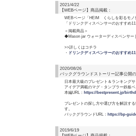
2021/4/22
【WEBページ】商品掲載：
WEBページ「HEIM くらしを彩るモノ
「ドリンクディスペンサーのおすすめ1
＜掲載商品＞
◆Mason jar ウォーターディスペンサー 
>>詳しくはコチラ
・
ドリンクディスペンサーのおすすめ1
2020/08/26
バックグラウンドストーリー記事公開
日本最大級のプレゼント＆ランキングサ
アイデア満載のマグ・タンブラー鉄板ベス
本編URL：
https://bestpresent.jp/birt
プレゼントの探し方や選び方を解説する
す。
バックグラウンドURL：
https://bp-gui
2019/6/19
【WEBページ】商品掲載：