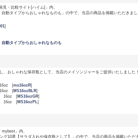
発見・比較サイト[ハイム]」内、
！自動タイプからおしゃれなものも」の中で、当店の商品を掲載いただきまし
01
]
！自動タイプからおしゃれなものも
し、おしゃれな保存瓶として、当店のメイソンジャーをご提供いたしました
oz [
ms16ozR
]
oz [
MS16ozBLR
]
6oz [
MS16ozGR
]
6oz [
MS16ozPL
]
ybest」内、
ング10選【サラダ入れや保存瓶として】」の中で、当店の商品を掲載いただ