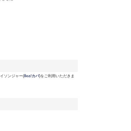
メイソンジャー(
8oz/カバ
)をご利用いただきま