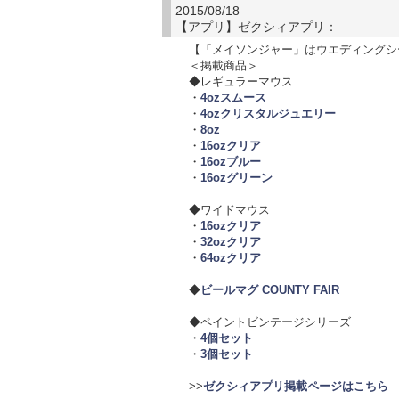
2015/08/18
【アプリ】ゼクシィアプリ：
【「メイソンジャー」はウエディングシ
＜掲載商品＞
◆レギュラーマウス
・
4ozスムース
・
4ozクリスタルジュエリー
・
8oz
・
16ozクリア
・
16ozブルー
・
16ozグリーン
◆ワイドマウス
・
16ozクリア
・
32ozクリア
・
64ozクリア
◆
ビールマグ COUNTY FAIR
◆ペイントビンテージシリーズ
・
4個セット
・
3個セット
>>
ゼクシィアプリ掲載ページはこちら