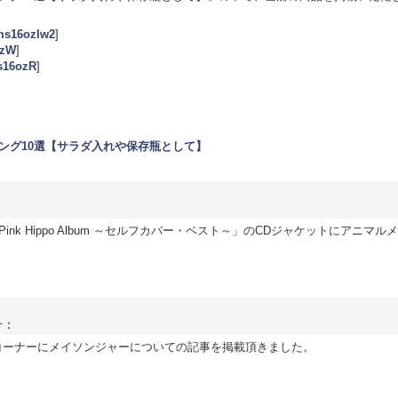
ms16ozlw2
]
ozW
]
s16ozR
]
ング10選【サラダ入れや保存瓶として】
k Hippo Album ～セルフカバー・ベスト～」のCDジャケットにアニマル
号：
のコーナーにメイソンジャーについての記事を掲載頂きました。