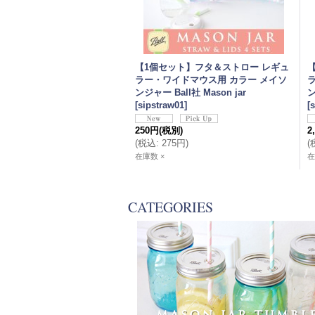
【1個セット】フタ＆ストロー レギュ
ラー・ワイドマウス用 カラー メイソ
ンジャー Ball社 Mason jar
ン
[
sipstraw01
]
[
s
250円
(税別)
2
(
税込
:
275円
)
(
在庫数 ×
在
CATEGORIES