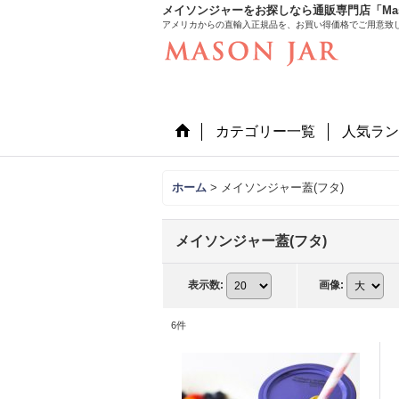
メイソンジャーをお探しなら通販専門店「Mason
アメリカからの直輸入正規品を、お買い得価格でご用意致
カテゴリー一覧
人気ラン
ホーム
>
メイソンジャー蓋(フタ)
メイソンジャー蓋(フタ)
表示数
:
画像
:
6
件