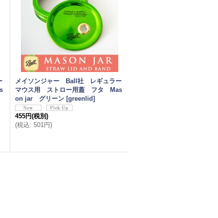
ー
メイソンジャー Ball社 レギュラー
s
マウス用 ストロー用蓋 フタ Mas
on jar グリーン
[
greenlid
]
455円
(税別)
(
税込
:
501円
)