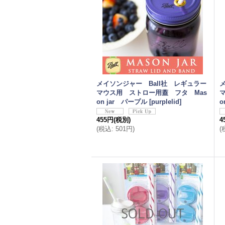
メイソンジャー Ball社 レギュラー
マウス用 ストロー用蓋 フタ Mas
on jar パープル
[
purplelid
]
o
455円
(税別)
4
(
税込
:
501円
)
(