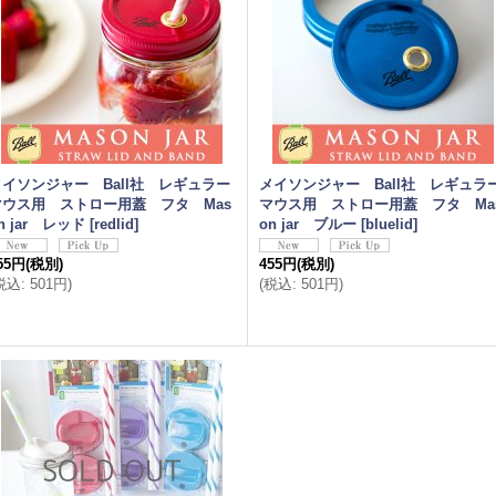
メイソンジャー Ball社 レギュラー
メイソンジャー Ball社 レギュラ
マウス用 ストロー用蓋 フタ Mas
マウス用 ストロー用蓋 フタ Ma
n jar レッド
[
redlid
]
on jar ブルー
[
bluelid
]
55円
(税別)
455円
(税別)
税込
:
501円
)
(
税込
:
501円
)