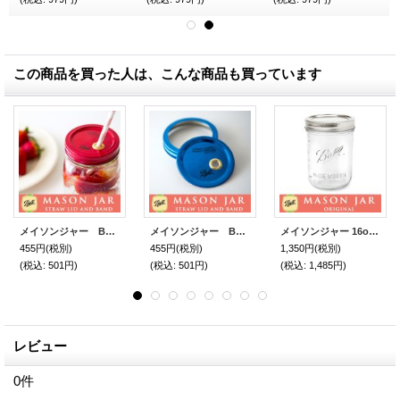
この商品を買った人は、こんな商品も買っています
メイソンジャー Ball社 レギュラーマウス用 ストロー用蓋 フタ Mason jar レッド
メイソンジャー Ball社 レギュラーマウス用 ストロー用蓋 フタ Mason jar ブルー
メイソンジャー 16oz(473ml) ワイドマウス Ball Mason jar オリジナル クリア
455円
(税別)
455円
(税別)
1,350円
(税別)
(税込
:
501円)
(税込
:
501円)
(税込
:
1,485円)
レビュー
0
件