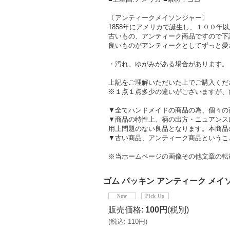
〔アンティークメイソンジャー〕
1858年にアメリカで誕生し、１００年
古いもの、アンティーク商品ですので下
良いものがアンティークとしてずっと愛
・汚れ、ゆがみがある場合があります。
上記をご理解いただいた上でご購入くだ
※１点１点多少の違いがございますが、
▼全てハンドメイドの商品の為、個々の
▼商品の特性上、柄の出方・ニュアンス
用上問題のない良品となります。本商品
▼古い商品、アンティーク商品というこ
※当ホームページの画像その他文章の転
ゴム パッキン アンティーク メイソンジ
販売価格
:
100円
(税別)
(
税込
:
110円
)