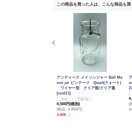
この商品を買った人は、こんな商品も買
アンティーク メイソンジャー Ball Ma
ア
son jar ビンテージ Quart(クォート)
s
ワイヤー型 クリア瓶/クリア蓋
Z
[
vin013
]
4
4,500円
(税別)
(
(
税込
:
4,950円
)
在
在庫数 △