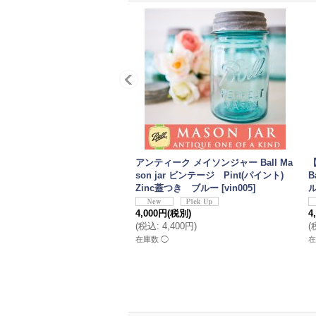
アンティーク メイソンジャー Ball Ma
son jar ビンテージ Pint(パイント)
B
Zinc蓋つき ブルー
[
vin005
]
4,000円
(税別)
4
(
税込
:
4,400円
)
(
在庫数 ◯
在