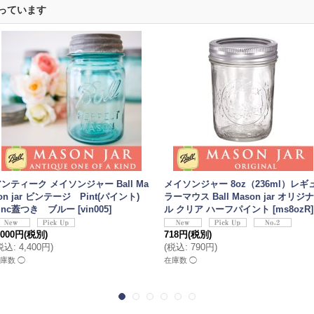
っています
ンティーク メイソンジャー Ball Ma
メイソンジャー 8oz（236ml）レギ
on jar ビンテージ Pint(パイント)
ラーマウス Ball Mason jar オリジナ
inc蓋つき ブルー
[
vin005
]
ル クリア ハーフパイント
[
ms8ozR
]
,000円
(税別)
718円
(税別)
税込
:
4,400円
)
(
税込
:
790円
)
庫数 ◯
在庫数 ◯