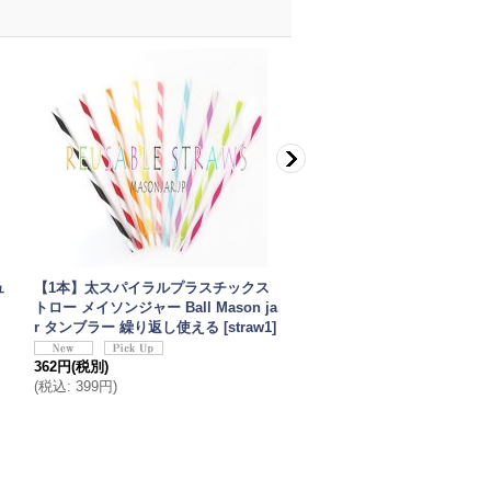
ュ
【1本】太スパイラルプラスチックス
メイソンジャー 16oz(473ml
トロー メイソンジャー Ball Mason ja
ウス Ball Mason jar オリ
r タンブラー 繰り返し使える
[
straw1
]
ア
[
ms16ozW
]
362円
(税別)
1,350円
(税別)
(
税込
:
399円
)
(
税込
:
1,485円
)
在庫数 ◯