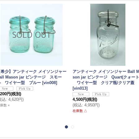
【希少】アンティーク メイソンジャー
アンティーク メイソンジャー Ball M
all Mason jar ビンテージ スモー
son jar ビンテージ Quart(クォート
ル ワイヤー型 ブルー
[
vin008
]
ワイヤー型 クリア瓶/クリア蓋
[
vin013
]
,200円
(税別)
税込
:
4,620円
)
4,500円
(税別)
(
税込
:
4,950円
)
庫数 ×
在庫数 △