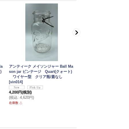
a
アンティーク メイソンジャー Ball Ma
【希少】アンティーク メイ
)
son jar ビンテージ Quart(クォート)
Ball Mason jar ビンテージ 
ワイヤー型 クリア瓶/蓋なし
ォート) ワイヤー型 ブルー
[
vin014
]
ー蓋
[
vin015
]
4,200円
(税別)
5,000円
(税別)
(
税込
:
4,620円
)
(
税込
:
5,500円
)
在庫数 △
在庫数 △