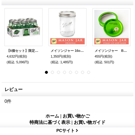
【6個セット】限定グリーン メイソンジャー 16oz(473ml) レギュラーマウス 箱入り Ball Mason jar オリジナル
メイソンジャー 16oz(473ml) ワイドマウス Ball Mason jar オリジナル クリア
メイソンジャー Ball社 レギュラーマウス用 ストロー用蓋 フタ Mason jar グリーン
4,632円
(税別)
1,350円
(税別)
455円
(税別)
(税込
:
5,096円)
(税込
:
1,485円)
(税込
:
501円)
レビュー
0
件
ホーム
|
お買い物かご
特商法に基づく表示
|
お買い物ガイド
PCサイト