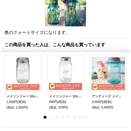
奥のクォートサイズになります。
この商品を買った人は、こんな商品も買っています
メイソンジャー 32oz（946ml） ワイドマウス Ball Mason jar オリジナル クリア
メイソンジャー 32oz（946ml） レギュラーマウス Ball Mason jar オリジナル クリア
アンティーク メイソンジャー Ball Mason jar ビンテージ Pint(パイント) Zinc蓋つき ブルー
1,500円
(税別)
890円
(税別)
4,000円
(税別)
(税込
:
1,650円)
(税込
:
979円)
(税込
:
4,400円)