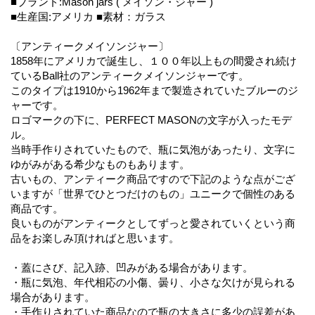
■ブランド:Mason jars ( メイソン・ジャー )
■生産国:アメリカ ■素材：ガラス
〔アンティークメイソンジャー〕
1858年にアメリカで誕生し、１００年以上もの間愛され続け
ているBall社のアンティークメイソンジャーです。
このタイプは1910から1962年まで製造されていたブルーのジ
ャーです。
ロゴマークの下に、PERFECT MASONの文字が入ったモデ
ル。
当時手作りされていたもので、瓶に気泡があったり、文字に
ゆがみがある希少なものもあります。
古いもの、アンティーク商品ですので下記のような点がござ
いますが「世界でひとつだけのもの」ユニークで個性のある
商品です。
良いものがアンティークとしてずっと愛されていくという商
品をお楽しみ頂ければと思います。
・蓋にさび、記入跡、凹みがある場合があります。
・瓶に気泡、年代相応の小傷、曇り、小さな欠けが見られる
場合があります。
・手作りされていた商品なので瓶の大きさに多少の誤差があ