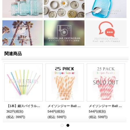
関連商品
【1本】細スパイラルプラスチックストロー メイソンジャー Ball Mason jar タンブラー 繰り返し使える
メイソンジャー Ball Mason jar タンブラー エコ 再生可能 紙ストロー25本入り サーキュラーエコノミー Stripes Sunset
メイソンジャー Ball Mason jar タンブラー エコ 再生可能 紙ストロー25本入り サーキュラーエコノミー Stripes Fuchsia
362円
(税別)
544円
(税別)
544円
(税別)
(税込
:
399円)
(税込
:
599円)
(税込
:
599円)