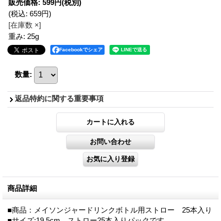
販売価格
:
599円
(税別)
(税込
:
659円
)
[在庫数 ×]
重み
:
25g
Facebookでシェア
数量
:
返品特約に関する重要事項
商品詳細
■商品：メイソンジャードリンクボトル用ストロー 25本入り
■サイズ:19.5cm、ストロー25本入りパックです。