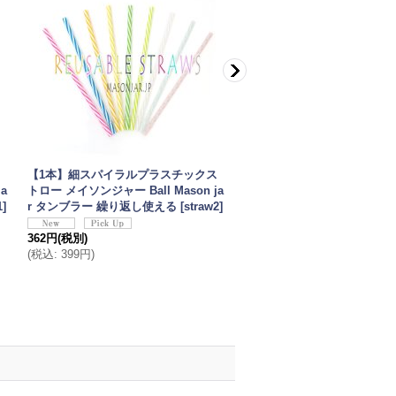
ス
【1本】細スパイラルプラスチックス
メイソンジャー Ball Mason j
a
トロー メイソンジャー Ball Mason ja
ブラー エコ 再生可能 紙スト
1
]
r タンブラー 繰り返し使える
[
straw2
]
入り サーキュラーエコノミー St
Sunset
[
3955102
]
362円
(税別)
(
税込
:
399円
)
544円
(税別)
(
税込
:
599円
)
在庫数 ◯