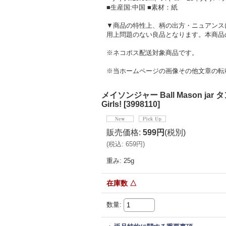
■生産国:中国 ■素材：紙
▼商品の特性上、柄の出方・ニュアンス
用上問題のない良品となります。本商品
※ネコポス配送対象商品です。
※当ホームページの画像その他文章の転
メイソンジャー Ball Mason j
Girls!
[
3998110
]
販売価格
:
599円
(税別)
(
税込
:
659円
)
重み
:
25g
在庫数 △
数量
: