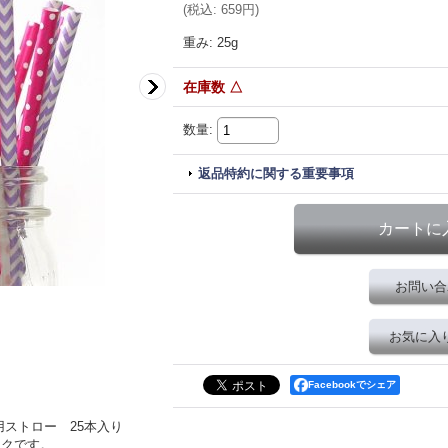
(
税込
:
659円
)
重み
:
25g
在庫数 △
数量
:
返品特約に関する重要事項
お問い合
お気に入
Facebookでシェア
ストロー 25本入り
ックです。