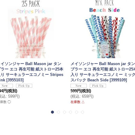
イソンジャー Ball Mason jar タン
メイソンジャー Ball Mason jar タン
ブラー エコ 再生可能 紙ストロー25本
ブラー エコ 再生可能 紙ストロー25
り サーキュラーエコノミー Stripes
入り サーキュラーエコノミー ミッ
ink
[
3955103
]
スパック Beach Side
[
3999109
]
44円
(税別)
599円
(税別)
税込
:
599円
)
(
税込
:
659円
)
庫数 ◯
在庫数 △