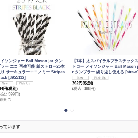
イソンジャー Ball Mason jar タン
【1本】太スパイラルプラスチック
ブラー エコ 再生可能 紙ストロー25本
トロー メイソンジャー Ball Mason j
り サーキュラーエコノミー Stripes
r タンブラー 繰り返し使える
[
straw
lack
[
3955112
]
362円
(税別)
44円
(税別)
(
税込
:
399円
)
税込
:
599円
)
庫数 ◯
っています