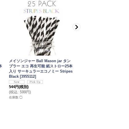
メイソンジャー Ball Mason jar タン
メイソンジャー Ball Mason j
本
ブラー エコ 再生可能 紙ストロー25本
ブラー エコ 再生可能 紙スト
ク
入り サーキュラーエコノミー Stripes
入り サーキュラーエコノミー St
Black
[
3955112
]
Silver
[
3955110
]
544円
(税別)
544円
(税別)
(
税込
:
599円
)
(
税込
:
599円
)
在庫数 ◯
在庫数 ◯