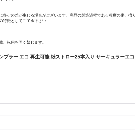
に多少の差が生じる場合がございます。商品の製造過程である程度の傷、擦
の特徴としてご了承下さい。
載、転用を固く禁じます。
ar タンブラー エコ 再生可能 紙ストロー25本入り サーキュラーエコノミ