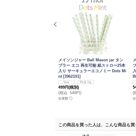
メイソンジャー Ball Mason jar タン
メ
ブラー エコ 再生可能 紙ストロー25本
入り サーキュラーエコノミー Dots Mi
入
nt
[
3962101
]
B
499円
(税別)
5
(
税込
:
549円
)
(
在庫数 ◯
在
この商品を買った人は、こんな商品も買