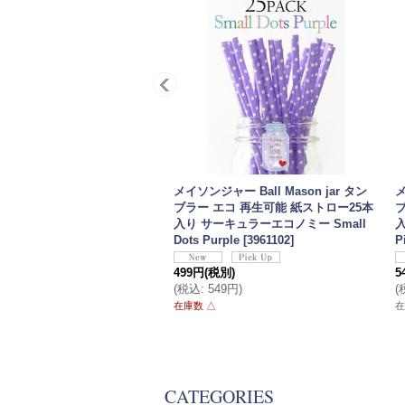
メイソンジャー Ball Mason jar タン
メ
ブラー エコ 再生可能 紙ストロー25本
入り サーキュラーエコノミー Small
入
Dots Purple
[
3961102
]
P
499円
(税別)
5
(
税込
:
549円
)
(
在庫数 △
在
CATEGORIES