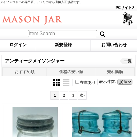
メイソンジャーの専門店。アメリカから直輸入正規品です。
PCサイト
ログイン
新規登録
お問い合わせ
アンティークメイソンジャー
一覧
おすすめ順
価格の安い順
売れ筋順
表示件数
:
在庫あり
1
2
3
次
»