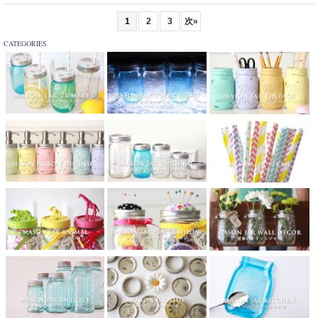
1
2
3
次
»
CATEGORIES