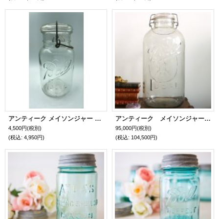
アンティーク メイソンジャー Ball Mason jar ビンテージ Quart(クォート) ワイヤー型 クリア瓶/クリア蓋
アンティーク メイソンジャー 限定１点のみ！超希少レア！Ball社特大メイソンジャー インテリア用 ワイヤー＆蓋付き
4,500円
(税別)
95,000円
(税別)
(税込
:
4,950円)
(税込
:
104,500円)