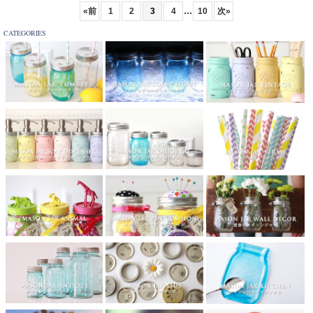
...
«
前
1
2
3
4
10
次
»
CATEGORIES