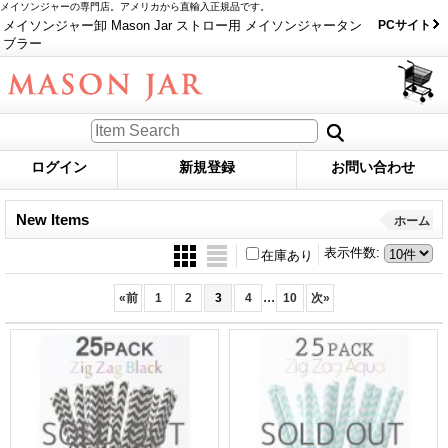
メイソンジャーの専門店。アメリカから直輸入正規品です。
メイソンジャー卸 Mason Jar ストロー用 メイソンジャータン
PCサイト
ブラー
ログイン
新規登録
お問い合わせ
New Items
ホーム
表示件数
:
在庫あり
...
«
前
1
2
3
4
10
次
»