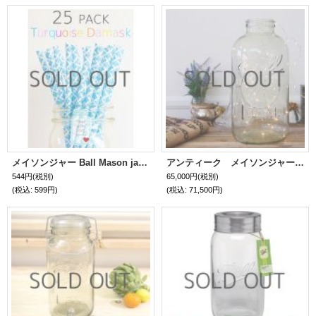
メイソンジャー Ball Mason jar タンブラー エコ 再生可能 紙ストロー25本入り サーキュラーエコノミー Turquoise Damask
アンティーク メイソンジャー 限定１点のみ！超希少レア！Ball社特大メイソンジャー インテリア用
544円
(税別)
65,000円
(税別)
(税込
:
599円)
(税込
:
71,500円)