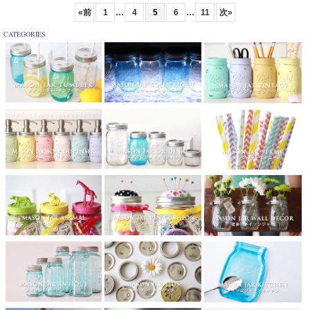
...
...
«
前
1
4
5
6
11
次
»
CATEGORIES