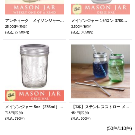
アンティーク メイソンジャー 希少レア！Ball社メイソンジャーウォーターサーバー
メイソンジャー 1ガロン 3700ml 1Gallon Ball Mason jar オリジナル クリエイティブ コンテナジャー
25,000円
(税別)
3,500円
(税別)
(税込
:
27,500円)
(税込
:
3,850円)
メイソンジャー 8oz（236ml）レギュラーマウス Ball Mason jar オリジナル クリア ハーフパイント
【1本】ステンレスストロー メイソンジャー Ball Mason jar タンブラー 繰り返し使える
718円
(税別)
454円
(税別)
(税込
:
790円)
(税込
:
500円)
(50件/110件)