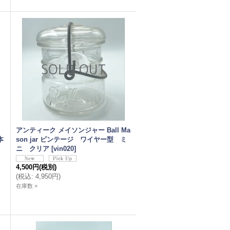
アンティーク メイソンジャー Ball Ma
本
son jar ビンテージ ワイヤー型 ミ
ク
ニ クリア
[
vin020
]
4,500円
(税別)
(
税込
:
4,950円
)
在庫数 ×