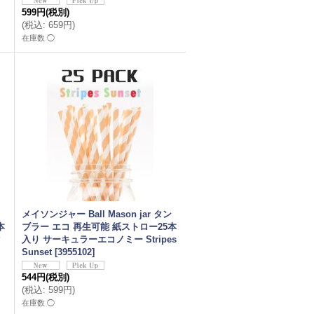
599円
(税別)
(
税込
:
659円
)
在庫数 ◯
メイソンジャー Ball Mason jar タン
本
ブラー エコ 再生可能 紙ストロー25本
ク
入り サーキュラーエコノミー Stripes
Sunset
[
3955102
]
544円
(税別)
(
税込
:
599円
)
在庫数 ◯