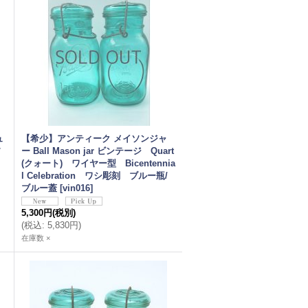
ュ
【希少】アンティーク メイソンジャ
ソ
ー Ball Mason jar ビンテージ Quart
(クォート) ワイヤー型 Bicentennia
l Celebration ワシ彫刻 ブルー瓶/
ブルー蓋
[
vin016
]
5,300円
(税別)
(
税込
:
5,830円
)
在庫数 ×