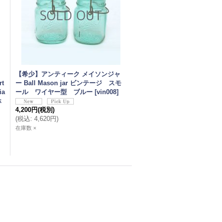
【希少】アンティーク メイソンジャ
rt
ー Ball Mason jar ビンテージ スモ
ia
ール ワイヤー型 ブルー
[
vin008
]
ホ
4,200円
(税別)
(
税込
:
4,620円
)
在庫数 ×