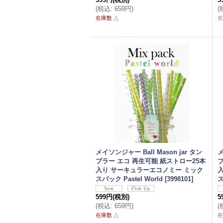
(
税込
:
659円
)
(
在庫数 △
在
メイソンジャー Ball Mason jar タン
メ
ブラー エコ 再生可能 紙ストロー25本
入り サーキュラーエコノミー ミック
スパック Pastel World
[
3998101
]
ス
599円
(税別)
5
(
税込
:
659円
)
(
在庫数 △
在