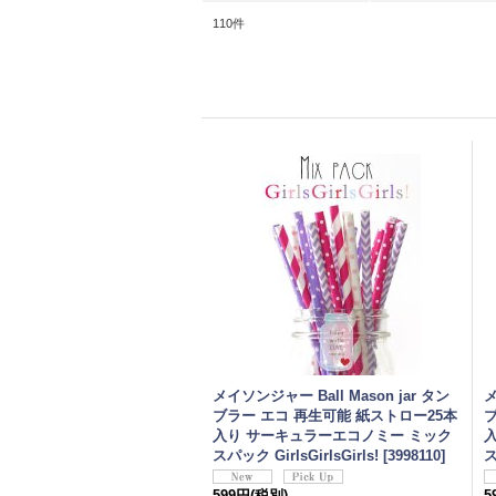
110
件
メイソンジャー Ball Mason jar タン
メ
ブラー エコ 再生可能 紙ストロー25本
入り サーキュラーエコノミー ミック
スパック GirlsGirlsGirls!
[
3998110
]
ス
599円
(税別)
5