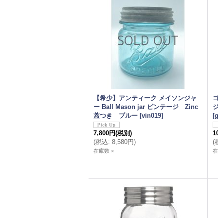
【希少】アンティーク メイソンジャ
ー Ball Mason jar ビンテージ Zinc
ジ
蓋つき ブルー
[
vin019
]
[
7,800円
(税別)
1
(
税込
:
8,580円
)
(
在庫数 ×
在