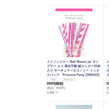
メイソンジャー Ball Mason jar タン
メ
ブラー エコ 再生可能 紙ストロー25本
入り サーキュラーエコノミー ミック
スパック Princess Party
[
3999103
]
ス
599円
(税別)
5
(
税込
:
659円
)
(
在庫数 ◯
在