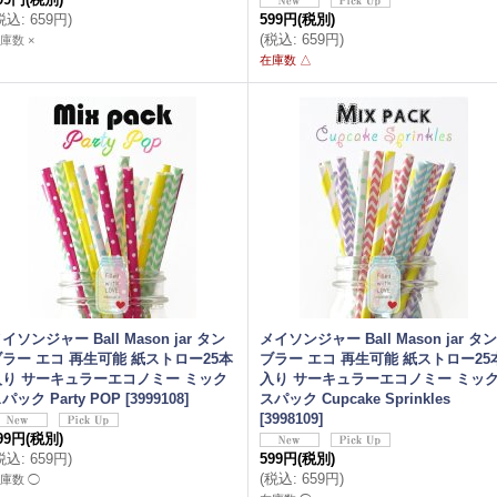
税込
:
659円
)
599円
(税別)
(
税込
:
659円
)
庫数 ×
在庫数 △
イソンジャー Ball Mason jar タン
メイソンジャー Ball Mason jar タン
ブラー エコ 再生可能 紙ストロー25本
ブラー エコ 再生可能 紙ストロー25
入り サーキュラーエコノミー ミック
入り サーキュラーエコノミー ミッ
パック Party POP
[
3999108
]
スパック Cupcake Sprinkles
[
3998109
]
99円
(税別)
税込
:
659円
)
599円
(税別)
(
税込
:
659円
)
庫数 ◯