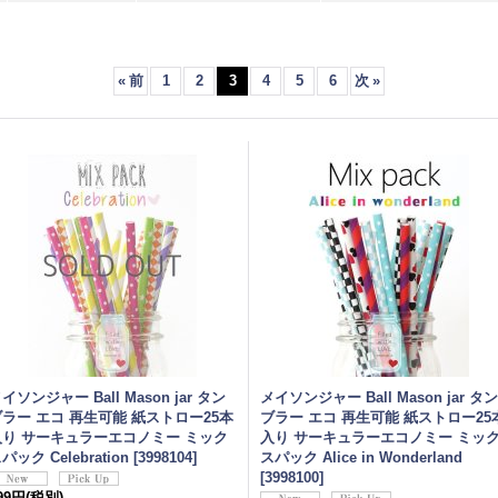
«
前
1
2
3
4
5
6
次
»
イソンジャー Ball Mason jar タン
メイソンジャー Ball Mason jar タン
ブラー エコ 再生可能 紙ストロー25本
ブラー エコ 再生可能 紙ストロー25
入り サーキュラーエコノミー ミック
入り サーキュラーエコノミー ミッ
パック Celebration
[
3998104
]
スパック Alice in Wonderland
[
3998100
]
99円
(税別)