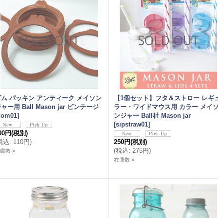
ゴム パッキン アンティーク メイソン
【1個セット】フタ＆ストロー レギ
ャー用 Ball Mason jar ビンテージ
ラー・ワイドマウス用 カラー メイ
gom01
]
ンジャー Ball社 Mason jar
[
sipstraw01
]
00円
(税別)
税込
:
110円
)
250円
(税別)
(
税込
:
275円
)
庫数 ×
在庫数 ×