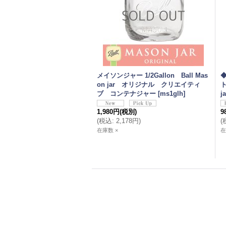
メイソンジャー 1/2Gallon Ball Mas
◆
on jar オリジナル クリエイティ
ト
ブ コンテナジャー
[
ms1glh
]
j
1,980円
(税別)
9
(
税込
:
2,178円
)
(
在庫数 ×
在