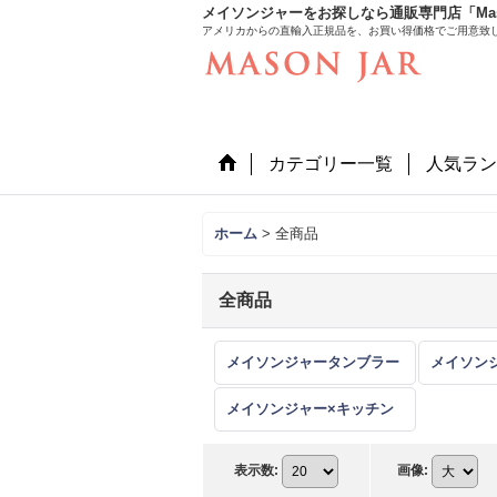
メイソンジャーをお探しなら通販専門店「Mason
アメリカからの直輸入正規品を、お買い得価格でご用意致
カテゴリー一覧
人気ラン
ホーム
>
全商品
全商品
メイソンジャータンブラー
メイソン
メイソンジャー×キッチン
表示数
:
画像
: