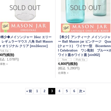
稀少◆メイソンジャー 16oz エリー
【希少】アンティーク メイソンジャ
 レギュラーマウス 八角 Ball Mason
ー Ball Mason jar ビンテージ Qua
ar オリジナル クリア
[
ms16ozoc
]
(クォート) ワイヤー型 Bicentenn
l Celebration ワシ彫刻 ブルー×
80円
(税別)
ワイト蓋ホワイト蓋
[
vin002
]
税込
:
1,078円
)
4,800円
(税別)
庫数 ×
(
税込
:
5,280円
)
在庫数 ×
«
前
1
2
3
4
5
6
次
»